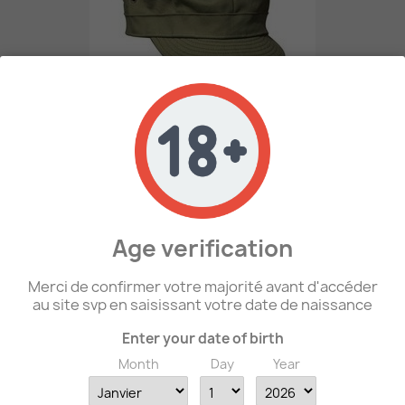
Casquette HBT US
15,00 €
Age verification
favorite_border
Merci de confirmer votre majorité avant d'accéder
au site svp en saisissant votre date de naissance
Enter your date of birth
Month
Day
Year