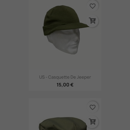
favorite_border
US - Casquette De Jeeper
15,00 €
favorite_border