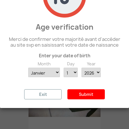
Age verification
WW2 - Pelle Allemande Repro
Merci de confirmer votre majorité avant d'accéder
29,00 €
au site svp en saisissant votre date de naissance
Enter your date of birth
favorite_border
Month
Day
Year
Exit
Submit