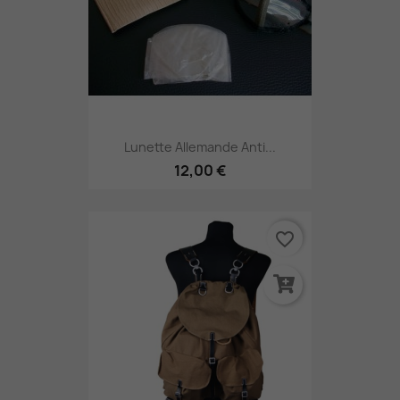
Lunette Allemande Anti...
12,00 €
favorite_border