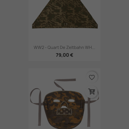
WW2 - Quart De Zeltbahn WH...
79,00 €
favorite_border