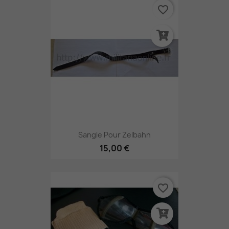
favorite_border
Sangle Pour Zelbahn
15,00 €
favorite_border