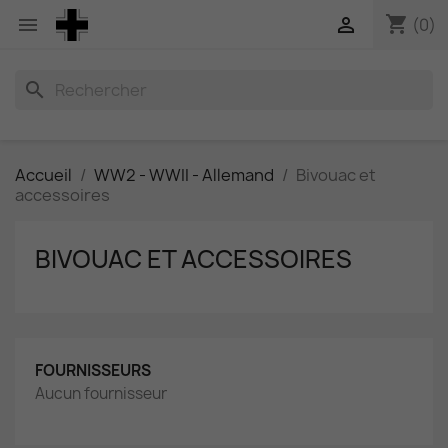
shopping_cart


(0)
search
Accueil
WW2 - WWII - Allemand
Bivouac et
accessoires
BIVOUAC ET ACCESSOIRES
FOURNISSEURS
Aucun fournisseur