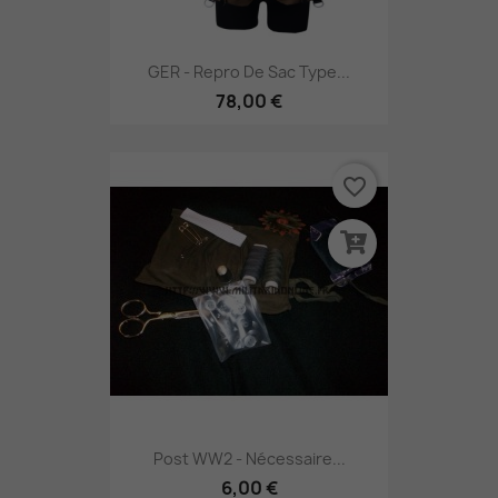
GER - Repro De Sac Type...
78,00 €
favorite_border
Post WW2 - Nécessaire...
6,00 €