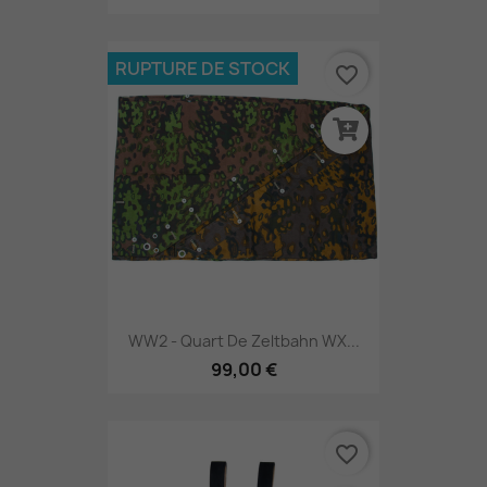
RUPTURE DE STOCK
favorite_border
WW2 - Quart De Zeltbahn WX...
99,00 €
favorite_border