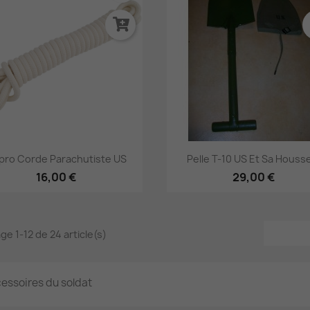
Aperçu rapide
Aperçu rapide


pro Corde Parachutiste US
Pelle T-10 US Et Sa Housse
16,00 €
29,00 €
ge 1-12 de 24 article(s)
essoires du soldat