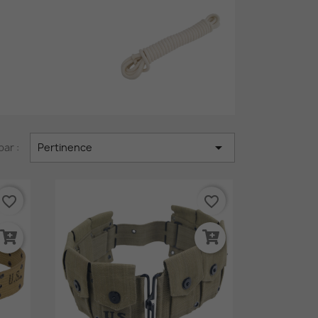

par :
Pertinence
favorite_border
favorite_border