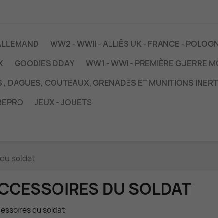
 ALLEMAND
WW2 - WWII - ALLIÉS UK - FRANCE - POLOG
X
GOODIES DDAY
WW1 - WWI - PREMIÈRE GUERRE 
S , DAGUES, COUTEAUX, GRENADES ET MUNITIONS INER
REPRO
JEUX - JOUETS
du soldat
CCESSOIRES DU SOLDAT
essoires du soldat