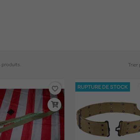
24 produits.
Trier 
RUPTURE DE STOCK
favorite_border