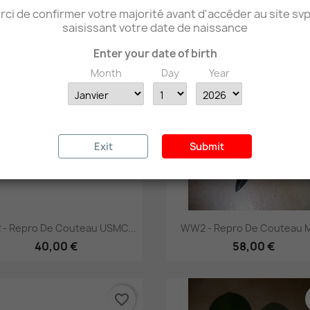
17,00 €
20,00 €
ci de confirmer votre majorité avant d'accéder au site sv
saisissant votre date de naissance
Enter your date of birth
favorite_border
Month
Day
Year
Exit
Submit
Aperçu rapide
Aperçu rapide


- Repro De Couteau USMC...
WW2 - Repro De Couteau M
40,00 €
58,00 €
favorite_border