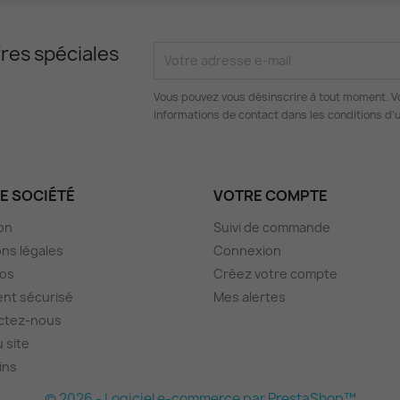
res spéciales
Vous pouvez vous désinscrire à tout moment. V
informations de contact dans les conditions d'ut
E SOCIÉTÉ
VOTRE COMPTE
son
Suivi de commande
ns légales
Connexion
pos
Créez votre compte
nt sécurisé
Mes alertes
ctez-nous
u site
ins
© 2026 - Logiciel e-commerce par PrestaShop™