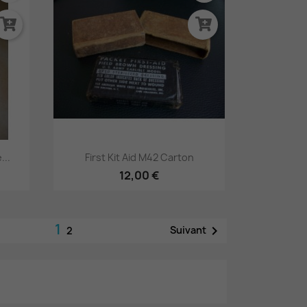
Aperçu rapide

...
First Kit Aid M42 Carton
12,00 €
1

Suivant
2