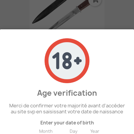
WW2 - - Couteau De Tranchée...
48,00 €
favorite_border
Age verification
Merci de confirmer votre majorité avant d'accéder
au site svp en saisissant votre date de naissance
Enter your date of birth
Month
Day
Year