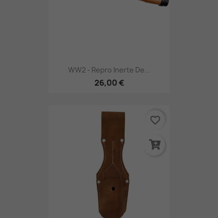
WW2 - Repro Inerte De...
26,00 €
favorite_border