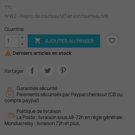
TTC
WW2 - Repro de couteau M3 et son fourreau M8
Quantité

favorite_border
AJOUTER AU PANIER

Derniers articles en stock
Partager
Garanties sécurité
Paiements sécurisés par Paypal checkout (CB ou
compte paypal)
Politique de livraison
La Poste : livraison sous 48-72h en règle générale.
Mondial relay : livraison 72h et plus.