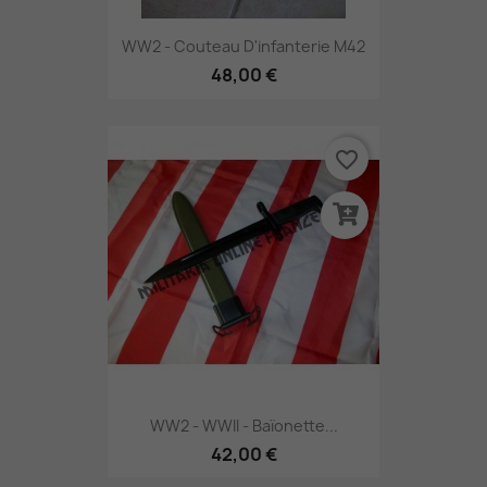
WW2 - Couteau D'infanterie M42
48,00 €
favorite_border
WW2 - WWII - Baïonette...
42,00 €