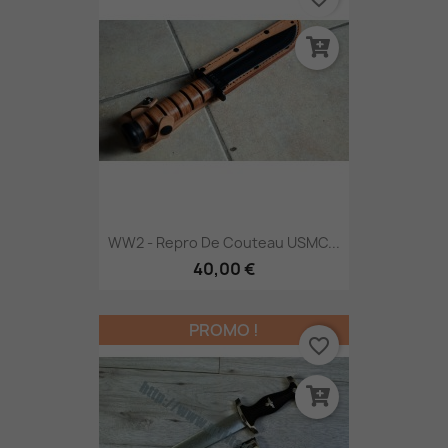
WW2 - Repro De Couteau USMC...
40,00 €
PROMO !
favorite_border