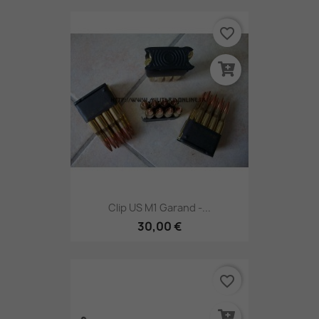
favorite_border
Clip US M1 Garand -...
30,00 €
favorite_border