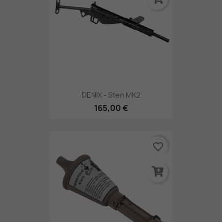
DENIX - Sten MK2
165,00 €
favorite_border