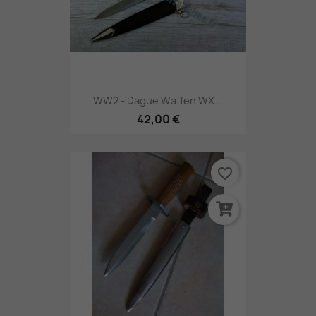
WW2 - Dague Waffen WX...
42,00 €
favorite_border