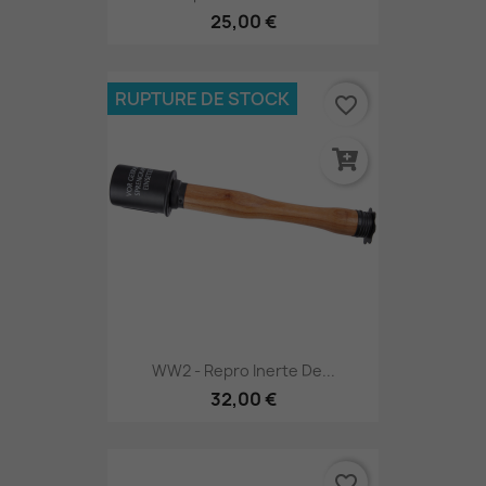
25,00 €
RUPTURE DE STOCK
favorite_border
WW2 - Repro Inerte De...
32,00 €
favorite_border