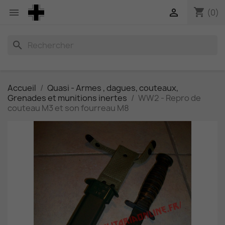
shopping_cart


(0)
search
Accueil
Quasi - Armes , dagues, couteaux,
Grenades et munitions inertes
WW2 - Repro de
couteau M3 et son fourreau M8