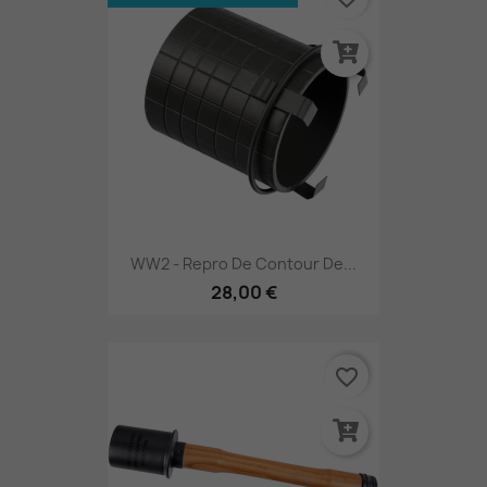
WW2 - Repro De Contour De...
28,00 €
favorite_border