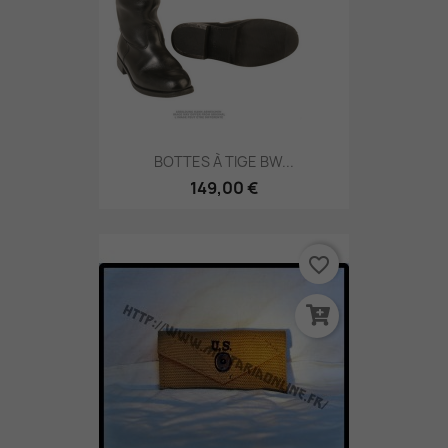
BOTTES À TIGE BW...
149,00 €
favorite_border