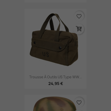
favorite_border
Trousse À Outils US Type WW...
24,95 €
favorite_border