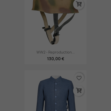
WW2 - Reproduction...
130,00 €
favorite_border