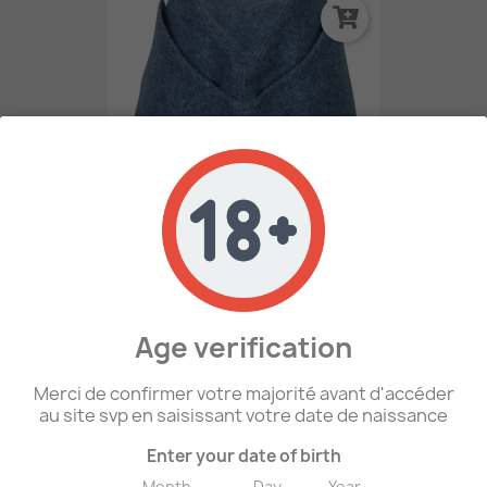
WW1 - Calot Bleu Horizon...
49,00 €
RUPTURE DE STOCK
Age verification
favorite_border
Merci de confirmer votre majorité avant d'accéder
au site svp en saisissant votre date de naissance
Enter your date of birth
Month
Day
Year