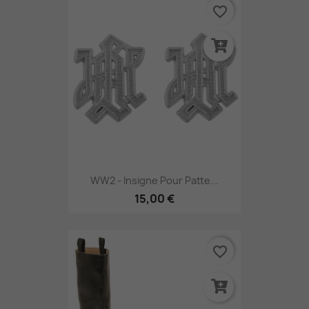
favorite_border
WW2 - Insigne Pour Patte...
15,00 €
favorite_border