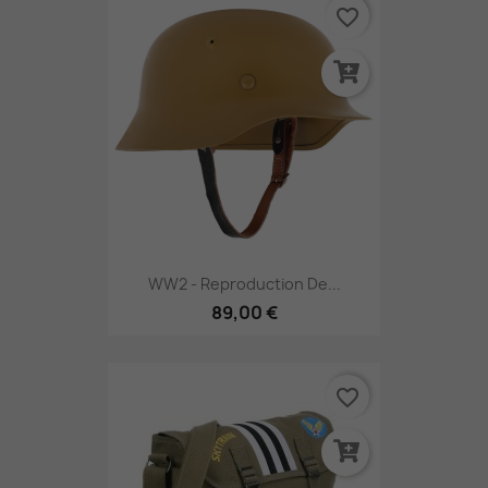
favorite_border
WW2 - Reproduction De...
89,00 €
favorite_border