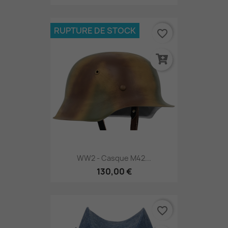
RUPTURE DE STOCK
favorite_border
WW2 - Casque M42...
130,00 €
favorite_border