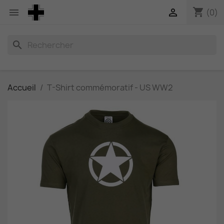
shopping_cart


(0)
search
Accueil
T-Shirt commémoratif - US WW2