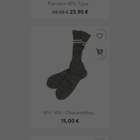
Pantalon BDU Type...
23,95 €
28,95 €
favorite_border
WH - WX - Chaussettes...
15,00 €