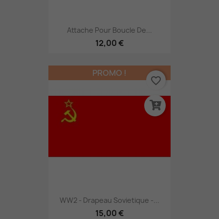
Attache Pour Boucle De...
12,00 €
PROMO !
favorite_border
WW2 - Drapeau Sovietique -...
15,00 €