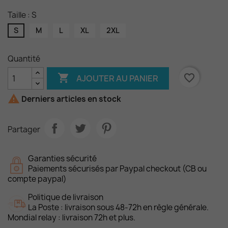
Taille : S
S
M
L
XL
2XL
Quantité

favorite_border
AJOUTER AU PANIER

Derniers articles en stock
Partager
Garanties sécurité
Paiements sécurisés par Paypal checkout (CB ou
compte paypal)
Politique de livraison
La Poste : livraison sous 48-72h en règle générale.
Mondial relay : livraison 72h et plus.