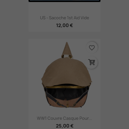
US - Sacoche 1st Aid Vide
12,00 €
favorite_border
WW1 Couvre Casque Pour...
25,00 €