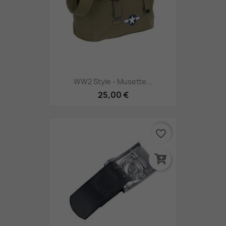
WW2 Style - Musette...
25,00 €
favorite_border