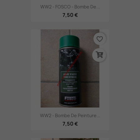
WW2 - FOSCO - Bombe De...
7,50 €
favorite_border
WW2 - Bombe De Peinture...
7,50 €