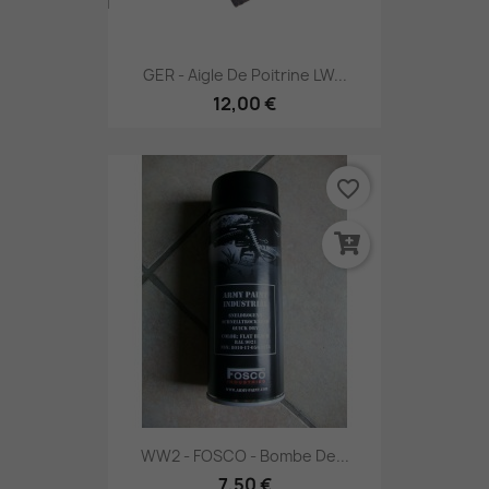
GER - Aigle De Poitrine LW...
12,00 €
favorite_border
WW2 - FOSCO - Bombe De...
7,50 €