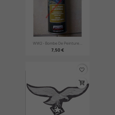
WW2 - Bombe De Peinture...
7,50 €
favorite_border