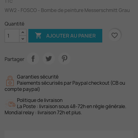
TTC
WW2 - FOSCO - Bombe de peinture Messerschmitt Grau
Quantité

favorite_border
AJOUTER AU PANIER
Partager
Garanties sécurité
Paiements sécurisés par Paypal checkout (CB ou
compte paypal)
Politique de livraison
La Poste : livraison sous 48-72h en règle générale.
Mondial relay : livraison 72h et plus.