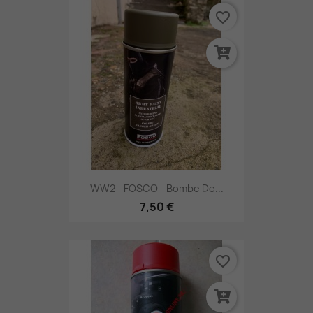
favorite_border
WW2 - FOSCO - Bombe De...
7,50 €
favorite_border