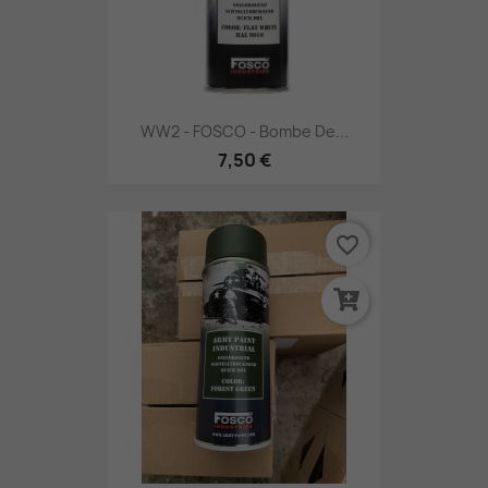
WW2 - FOSCO - Bombe De...
7,50 €
favorite_border