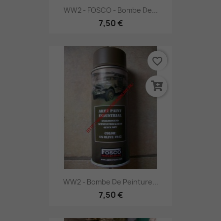
WW2 - FOSCO - Bombe De...
7,50 €
favorite_border
WW2 - Bombe De Peinture...
7,50 €