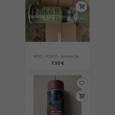
WW2 - FOSCO - Bombe De...
7,50 €
favorite_border