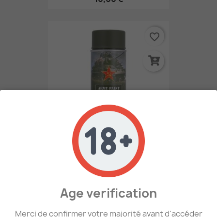
favorite_border
WW2 - Bombe De Peinture...
7,50 €
Age verification
favorite_border
Merci de confirmer votre majorité avant d'accéder