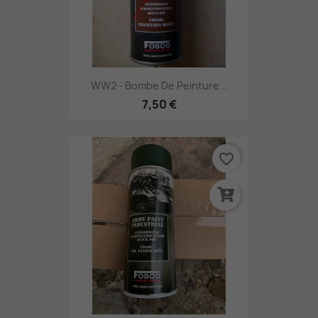
WW2 - Bombe De Peinture...
7,50 €
favorite_border