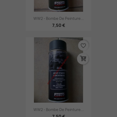
WW2 - Bombe De Peinture...
7,50 €
favorite_border
WW2 - Bombe De Peinture...
7,50 €