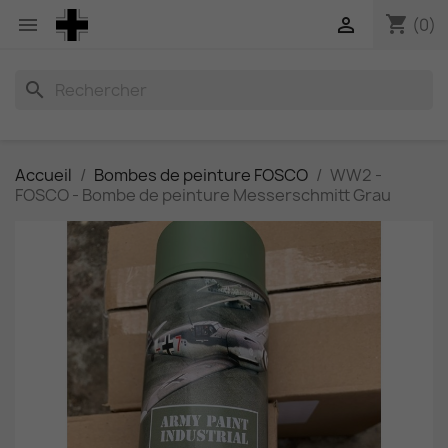
shopping_cart


(0)
search
Accueil
Bombes de peinture FOSCO
WW2 -
FOSCO - Bombe de peinture Messerschmitt Grau