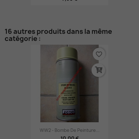
16 autres produits dans la même
catégorie :
favorite_border
WW2 - Bombe De Peinture...
10,00 €