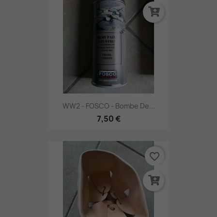
WW2 - FOSCO - Bombe De...
7,50 €
favorite_border