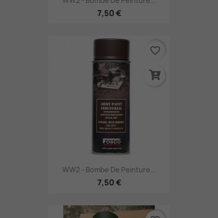
WW2 - Bombe De Peinture...
7,50 €
favorite_border
WW2 - Bombe De Peinture...
7,50 €