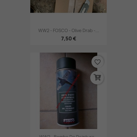
WW2 - FOSCO - Olive Drab -...
7,50 €
favorite_border
WW2 - Bombe De Peinture...