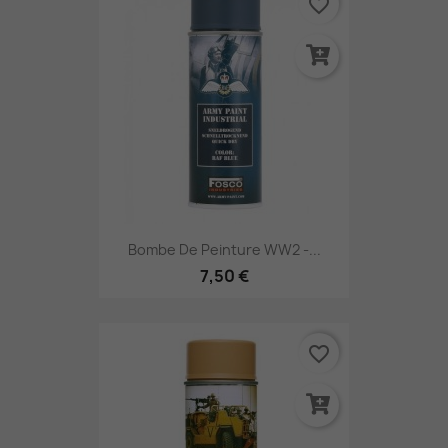
favorite_border
Bombe De Peinture WW2 -...
7,50 €
favorite_border