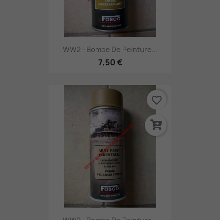
WW2 - Bombe De Peinture...
7,50 €
favorite_border