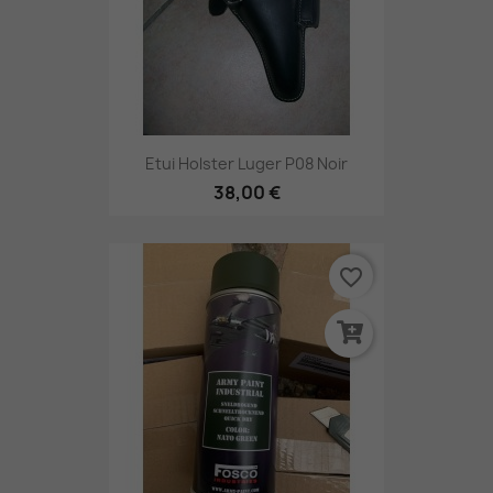
Etui Holster Luger P08 Noir
38,00 €
favorite_border