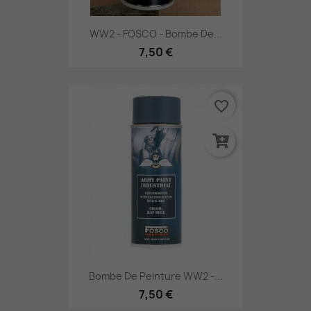
WW2 - FOSCO - Bombe De...
7,50 €
favorite_border
Bombe De Peinture WW2 -...
7,50 €