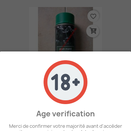
favorite_border
WW2 - Bombe De Peinture...
7,50 €
Age verification
favorite_border
Merci de confirmer votre majorité avant d'accéder