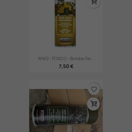
WW2 - FOSCO - Bombe De...
7,50 €
favorite_border