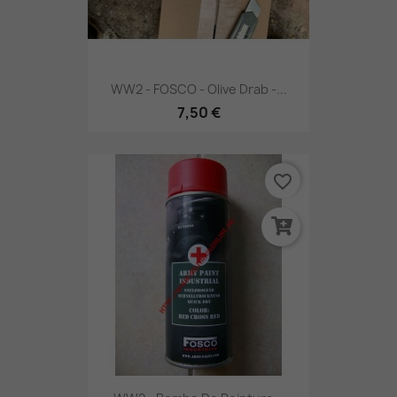
WW2 - FOSCO - Olive Drab -...
7,50 €
favorite_border