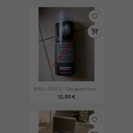
favorite_border
WW2 - FOSCO - Décapant Pour...
12,00 €
favorite_border