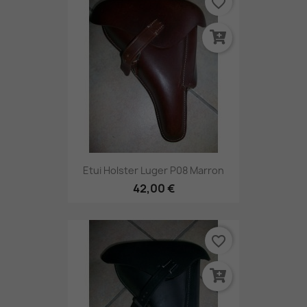
favorite_border
Etui Holster Luger P08 Marron
42,00 €
favorite_border