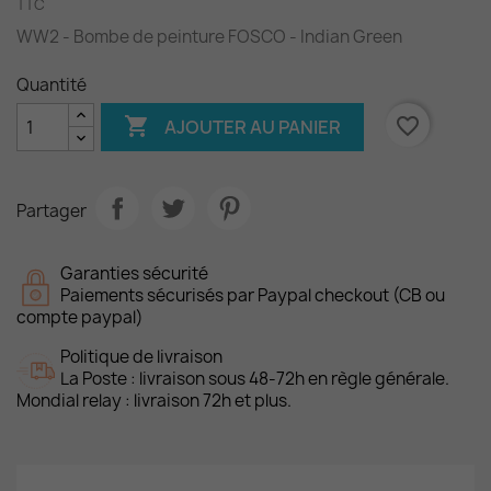
TTC
WW2 - Bombe de peinture FOSCO - Indian Green
Quantité

favorite_border
AJOUTER AU PANIER
Partager
Garanties sécurité
Paiements sécurisés par Paypal checkout (CB ou
compte paypal)
Politique de livraison
La Poste : livraison sous 48-72h en règle générale.
Mondial relay : livraison 72h et plus.