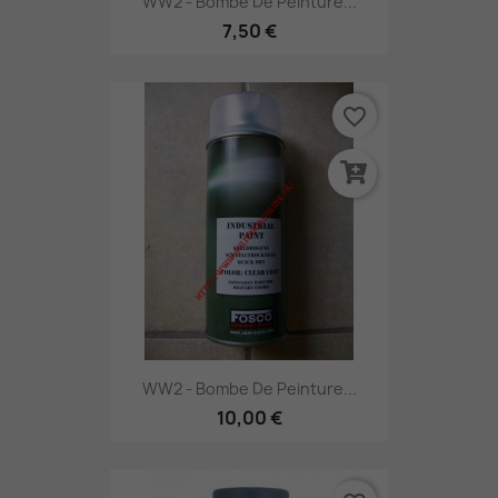
WW2 - Bombe De Peinture...
7,50 €
favorite_border
WW2 - Bombe De Peinture...
10,00 €