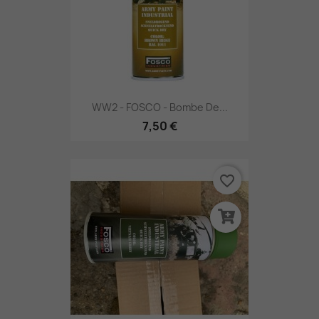
WW2 - FOSCO - Bombe De...
7,50 €
favorite_border