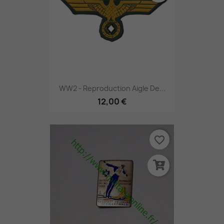
WW2 - Reproduction Aigle De...
12,00 €
favorite_border