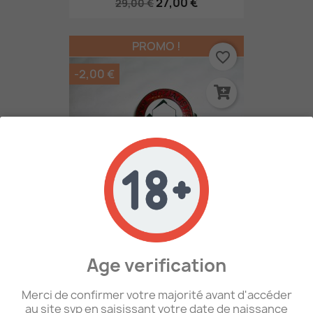
27,00 €
29,00 €
PROMO !
favorite_border
-2,00 €
GER - Repro Badge NSDAP
16,00 €
18,00 €
Age verification
Merci de confirmer votre majorité avant d'accéder
favorite_border
au site svp en saisissant votre date de naissance