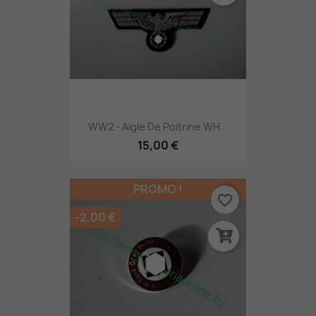
WW2 - Aigle De Poitrine WH...
15,00 €
PROMO !
favorite_border
-2,00 €