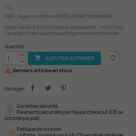
TTC
GER - Aigle de poitrine ADLER LW DAK trapézoïdal
Objet vendu à titre historique uniquement - ne fait pas
l'apologie d'une quelconque organisation extrémiste
Quantité

favorite_border
AJOUTER AU PANIER

Derniers articles en stock
Partager
Garanties sécurité
Paiements sécurisés par Paypal checkout (CB ou
compte paypal)
Politique de livraison
La Poste : livraison sous 48-72h en règle générale.