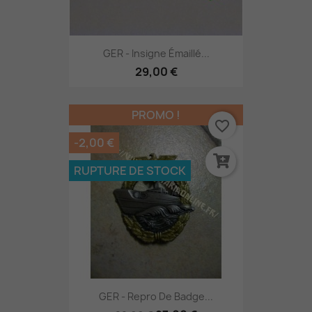
GER - Insigne Émaillé...
29,00 €
PROMO !
favorite_border
-2,00 €
RUPTURE DE STOCK
GER - Repro De Badge...