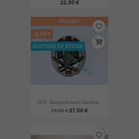
22,00 €
PROMO !
favorite_border
-2,00 €
RUPTURE DE STOCK
GER - Badge Assault Général...
27,00 €
29,00 €
favorite_border