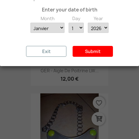
Enter your date of birth
Month
Day
Year
Exit
Submit
GER - Aigle De Poitrine LW...
12,00 €
favorite_border