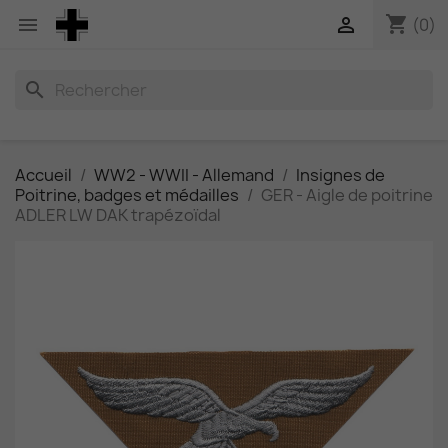
shopping_cart


(0)
search
Accueil
WW2 - WWII - Allemand
Insignes de
Poitrine, badges et médailles
GER - Aigle de poitrine
ADLER LW DAK trapézoïdal