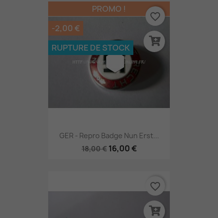
PROMO !
favorite_border
-2,00 €
RUPTURE DE STOCK
GER - Repro Badge Nun Erst...
16,00 €
18,00 €
favorite_border