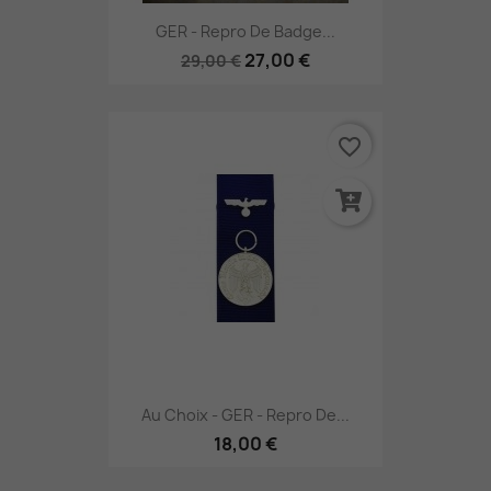
GER - Repro De Badge...
27,00 €
29,00 €
favorite_border
Au Choix - GER - Repro De...
18,00 €