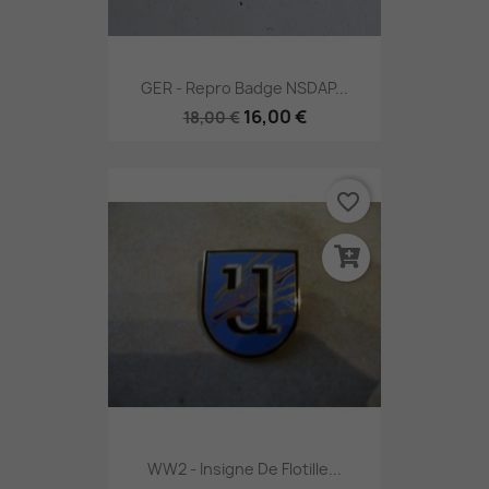
GER - Repro Badge NSDAP...
16,00 €
18,00 €
favorite_border
WW2 - Insigne De Flotille...