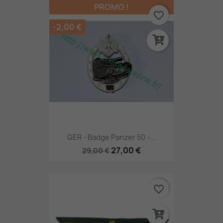
PROMO !
favorite_border
-2,00 €
GER - Badge Panzer 50 -...
27,00 €
29,00 €
favorite_border