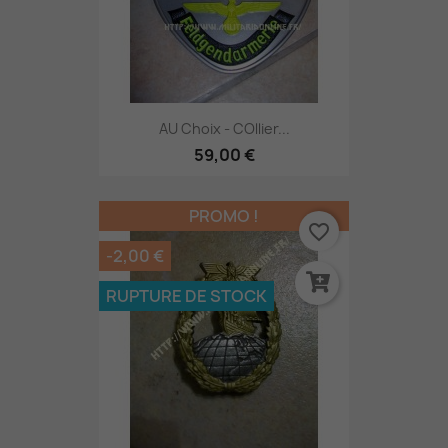
AU Choix - COllier...
59,00 €
PROMO !
favorite_border
-2,00 €
RUPTURE DE STOCK