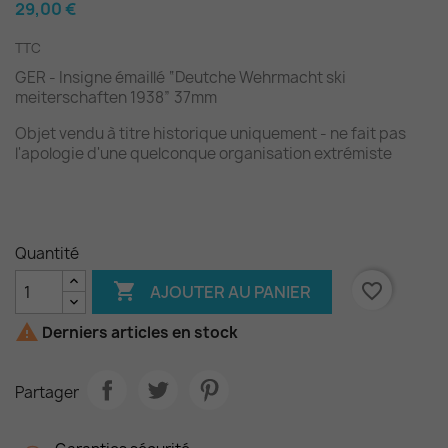
29,00 €
TTC
GER - Insigne émaillé “Deutche Wehrmacht ski
meiterschaften 1938” 37mm
Objet vendu à titre historique uniquement - ne fait pas
l'apologie d'une quelconque organisation extrémiste
Quantité

favorite_border
AJOUTER AU PANIER

Derniers articles en stock
Partager