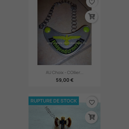
favorite_border
AU Choix - COllier...
59,00 €
RUPTURE DE STOCK
favorite_border