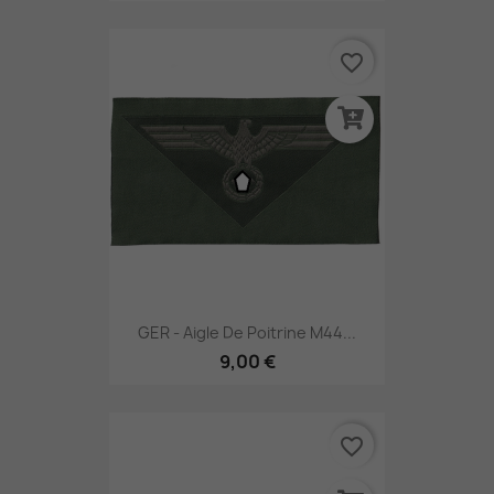
favorite_border
GER - Aigle De Poitrine M44...
9,00 €
favorite_border