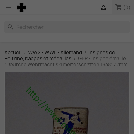
shopping_cart


(0)
search
Accueil
WW2 - WWII - Allemand
Insignes de
Poitrine, badges et médailles
GER - Insigne émaillé
“Deutche Wehrmacht ski meiterschaften 1938” 37mm