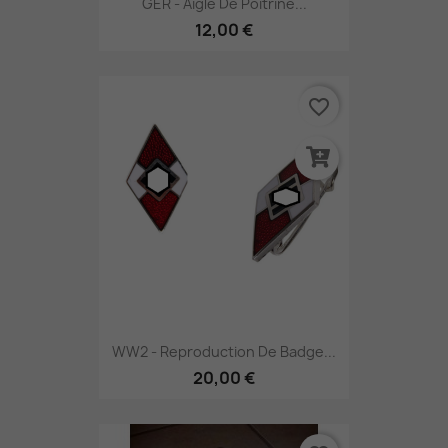
GER - Aigle De Poitrine...
12,00 €
favorite_border
WW2 - Reproduction De Badge...
20,00 €