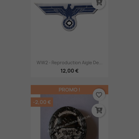
WW2 - Reproduction Aigle De...
12,00 €
PROMO !
favorite_border
-2,00 €