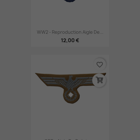
WW2 - Reproduction Aigle De...
12,00 €
favorite_border