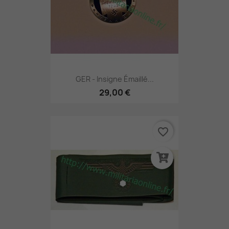
GER - Insigne Émaillé...
29,00 €
favorite_border