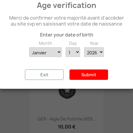
Age verification
WW2 - Reproduction De Badge...
Merci de confirmer votre majorité avant d'accéder
25,00 €
au site svp en saisissant votre date de naissance
Enter your date of birth
Month
Day
Year
favorite_border
Exit
Submit
GER - Aigle De Poitrine M39...
10,00 €