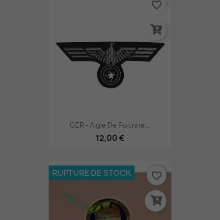
favorite_border
GER - Aigle De Poitrine...
12,00 €
RUPTURE DE STOCK
favorite_border