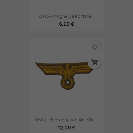
WW2 - Insigne De Poitrine...
6,90 €
favorite_border
WW2 - Reproduction Aigle De...
12,00 €