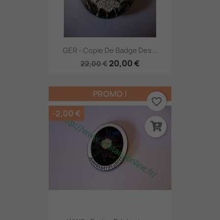
GER - Copie De Badge Des...
20,00 €
22,00 €
PROMO !
favorite_border
-2,00 €