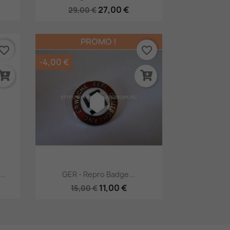
27,00 €
29,00 €
PROMO !
vorite_border
favorite_border
-4,00 €
Aperçu rapide

..
GER - Repro Badge...
11,00 €
15,00 €