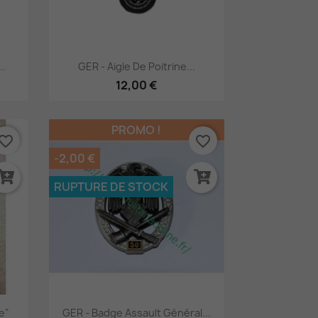
Aperçu rapide

..
GER - Aigle De Poitrine...
12,00 €
PROMO !
vorite_border
favorite_border
-2,00 €
RUPTURE DE STOCK
Aperçu rapide

e"
GER - Badge Assault Général...