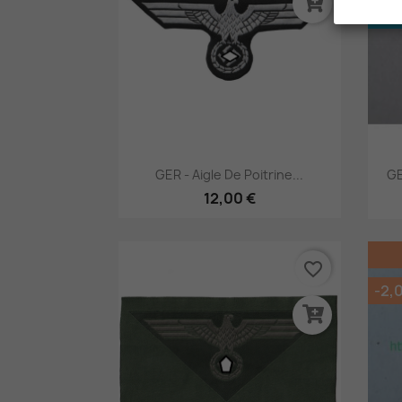
RUP
Aperçu rapide

GER - Aigle De Poitrine...
GE
12,00 €
favorite_border
-2,