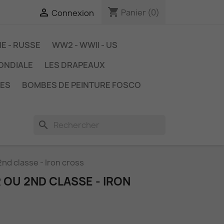
shopping_cart

Panier
(0)
Connexion
NE - RUSSE
WW2 - WWII - US
MONDIALE
LES DRAPEAUX
TES
BOMBES DE PEINTURE FOSCO
search
 2nd classe - Iron cross
R OU 2ND CLASSE - IRON