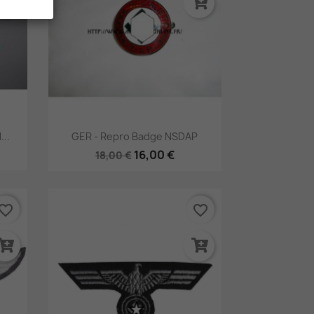
Aperçu rapide

...
GER - Repro Badge NSDAP
16,00 €
18,00 €
vorite_border
favorite_border