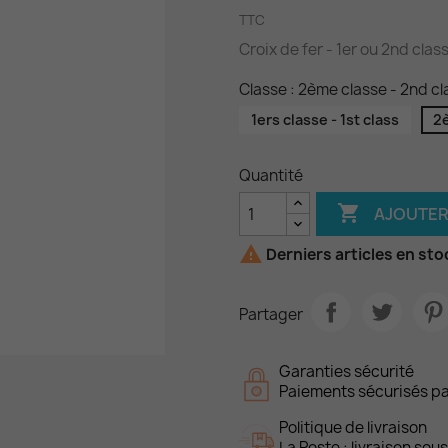
TTC
Croix de fer - 1er ou 2nd class
Classe : 2ème classe - 2nd cl
1ers classe - 1st class
2è
Quantité

AJOUTER

Derniers articles en sto
Partager
Garanties sécurité
Paiements sécurisés p
Politique de livraison
La Poste : livraison sou