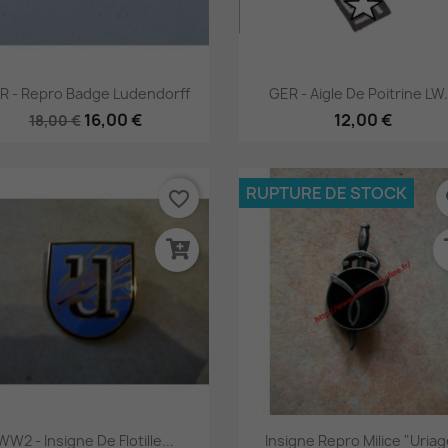
Aperçu rapide
Aperçu rapide


R - Repro Badge Ludendorff
GER - Aigle De Poitrine LW.
16,00 €
12,00 €
18,00 €
RUPTURE DE STOCK
favorite_border
fa
Aperçu rapide
Aperçu rapide


WW2 - Insigne De Flotille...
Insigne Repro Milice "uriag