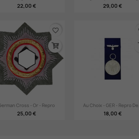
22,00 €
29,00 €
favorite_border
fa
Aperçu rapide
Aperçu rapide


German Cross - Or - Repro
Au Choix - GER - Repro De.
25,00 €
18,00 €