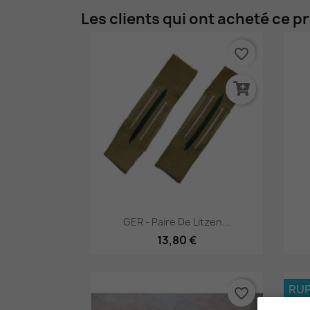
Les clients qui ont acheté ce p
favorite_border
Aperçu rapide

GER - Paire De Litzen...
13,80 €
RUP
favorite_border