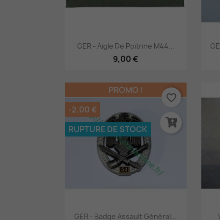
Aperçu rapide

GER - Aigle De Poitrine M44...
GE
9,00 €
PROMO !
favorite_border
-2,00 €
RUPTURE DE STOCK
Aperçu rapide

GER - Badge Assault Général...