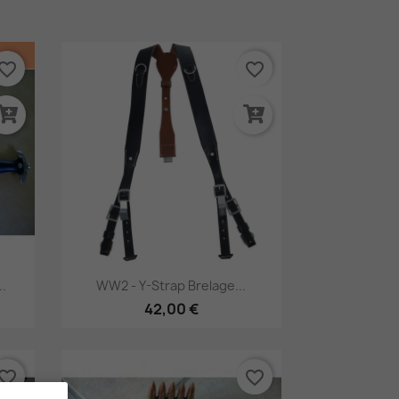
vorite_border
favorite_border
Aperçu rapide

.
WW2 - Y-Strap Brelage...
42,00 €
vorite_border
favorite_border