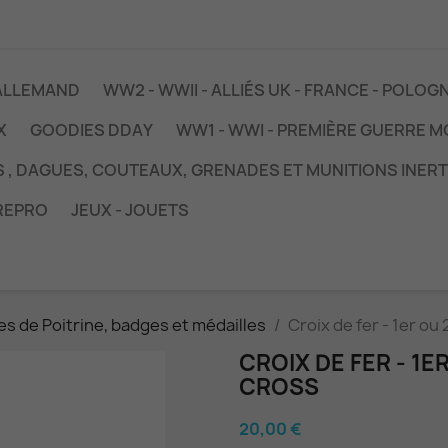
 ALLEMAND
WW2 - WWII - ALLIÉS UK - FRANCE - POLOG
X
GOODIES DDAY
WW1 - WWI - PREMIÈRE GUERRE 
S , DAGUES, COUTEAUX, GRENADES ET MUNITIONS INER
REPRO
JEUX - JOUETS
es de Poitrine, badges et médailles
Croix de fer - 1er ou
CROIX DE FER - 1E
CROSS
20,00 €