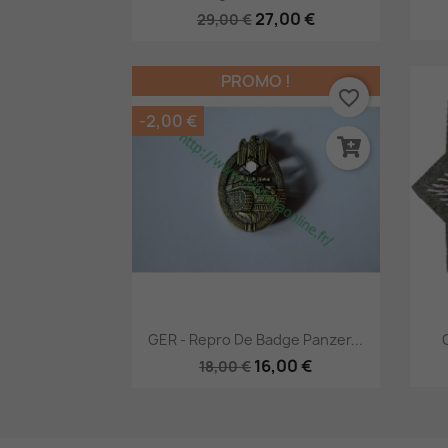
27,00 €
29,00 €
PROMO !
favorite_border
-2,00 €
Aperçu rapide

GER - Repro De Badge Panzer...
16,00 €
18,00 €