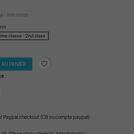
e - Iron cross
ass
me classe - 2nd class
favorite_border
 AU PANIER
ck
ar Paypal checkout (CB ou compte paypal)
s 48-72h en règle générale. Mondial relay :