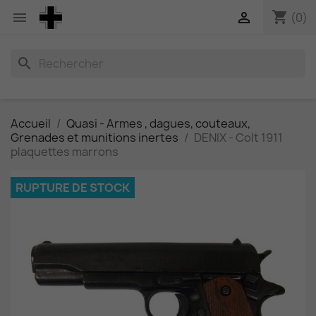
shopping_cart


(0)
search
Accueil
Quasi - Armes , dagues, couteaux,
Grenades et munitions inertes
DENIX - Colt 1911
plaquettes marrons
RUPTURE DE STOCK