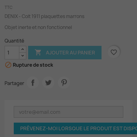
TTC
DENIX - Colt 1911 plaquettes marrons
Objet inerte et non fonctionnel
Quantité

favorite_border
AJOUTER AU PANIER

Rupture de stock
Partager
PRÉVENEZ-MOI LORSQUE LE PRODUIT EST DISP