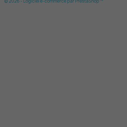
© 2026 - Logiciel e-commerce par PrestaShop™