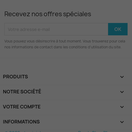
Recevez nos offres spéciales
Vous pouvez vous désinscrire à tout moment. Vous trouverez pour cela
nos informations de contact dans les conditions d'utilisation du site.
PRODUITS

NOTRE SOCIÉTÉ

VOTRE COMPTE

INFORMATIONS
keyboard_arrow_down