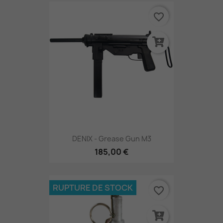
favorite_border
DENIX - Grease Gun M3
185,00 €
RUPTURE DE STOCK
favorite_border