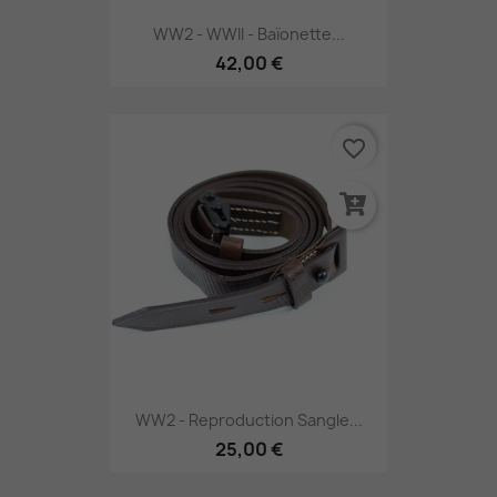
WW2 - WWII - Baïonette...
42,00 €
favorite_border
WW2 - Reproduction Sangle...
25,00 €