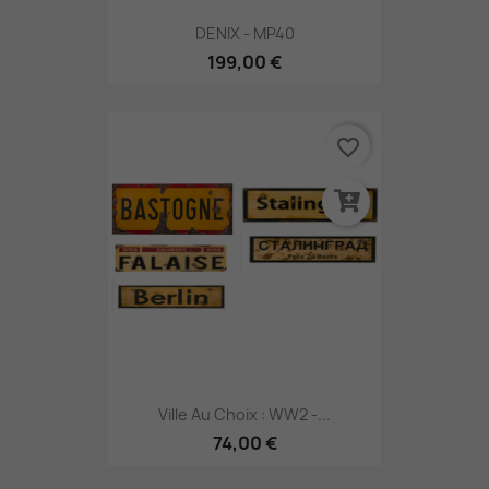
DENIX - MP40
199,00 €
favorite_border
Ville Au Choix : WW2 -...
74,00 €