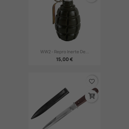
WW2 - Repro Inerte De...
15,00 €
favorite_border