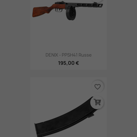
DENIX - PPSH41 Russe
195,00 €
favorite_border