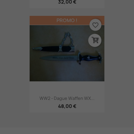
32,00 €
PROMO !
favorite_border
WW2 - Dague Waffen WX...
48,00 €