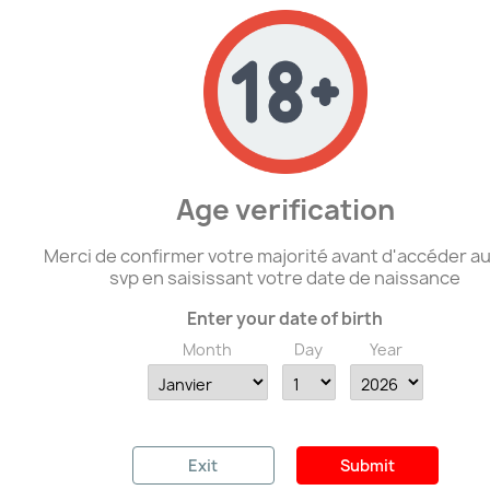
Age verification
WW1 - Baionnette Allemande...
Merci de confirmer votre majorité avant d'accéder au
svp en saisissant votre date de naissance
95,00 €
Enter your date of birth
Month
Day
Year
favorite_border
Exit
Submit