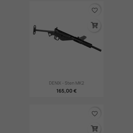
favorite_border
DENIX - Sten MK2
165,00 €
favorite_border