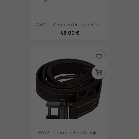
WW2 - - Couteau De Tranchée...
48,00 €
favorite_border
WW2 - Reproduction Sangle...