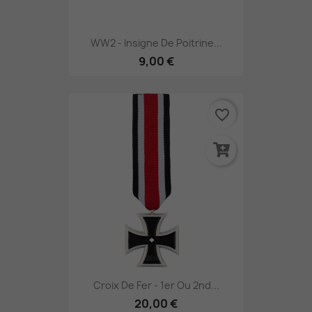
WW2 - Insigne De Poitrine...
9,00 €
favorite_border
Croix De Fer - 1er Ou 2nd...
20,00 €