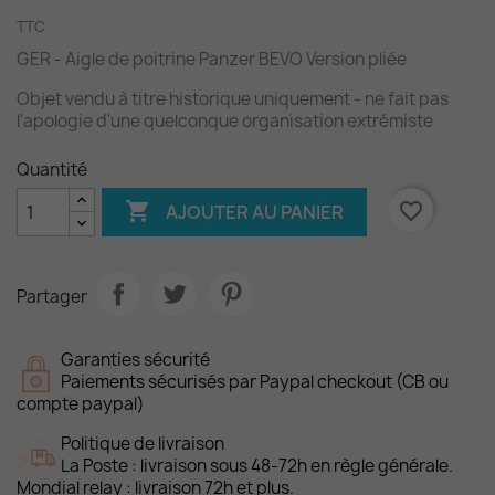
TTC
GER - Aigle de poitrine Panzer BEVO Version pliée
Objet vendu à titre historique uniquement - ne fait pas
l'apologie d'une quelconque organisation extrémiste
Quantité

favorite_border
AJOUTER AU PANIER
Partager
Garanties sécurité
Paiements sécurisés par Paypal checkout (CB ou
compte paypal)
Politique de livraison
La Poste : livraison sous 48-72h en règle générale.
Mondial relay : livraison 72h et plus.