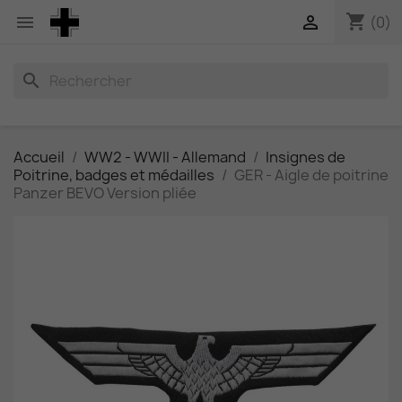
shopping_cart


(0)
search
Accueil
WW2 - WWII - Allemand
Insignes de
Poitrine, badges et médailles
GER - Aigle de poitrine
Panzer BEVO Version pliée