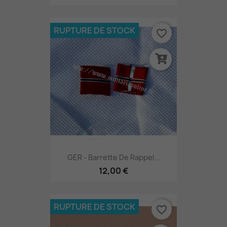
RUPTURE DE STOCK
favorite_border
GER - Barrette De Rappel...
12,00 €
RUPTURE DE STOCK
favorite_border