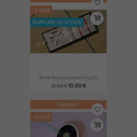
favorite_border
-2,00 €
RUPTURE DE STOCK
Boite Reproduction Pour EK
10,00 €
12,00 €
PROMO !
favorite_border
-2,00 €