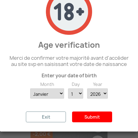
PROMO !
favorite_border
-2,00 €
RUPTURE DE STOCK
Age verification
Merci de confirmer votre majorité avant d'accéder
au site svp en saisissant votre date de naissance
Enter your date of birth
Month
Day
Year
Repro De Badge Assault...
18,00 €
20,00 €
Exit
Submit
PROMO !
favorite_border
-2,00 €