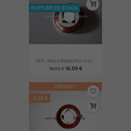
RUPTURE DE STOCK
GER - Repro Badge Nun Erst...
16,00 €
18,00 €
PROMO !
favorite_border
-2,00 €