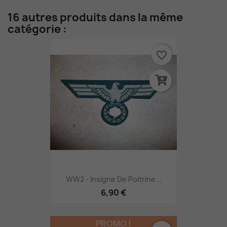
16 autres produits dans la même
catégorie :
favorite_border
WW2 - Insigne De Poitrine...
6,90 €
PROMO !