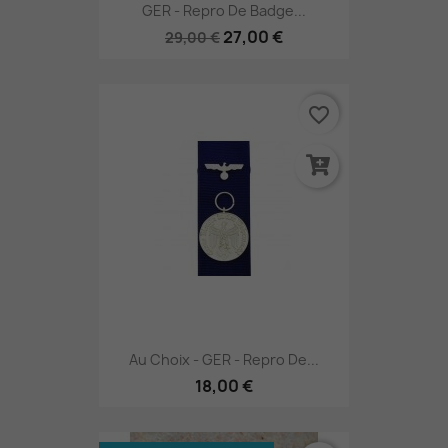
GER - Repro De Badge...
27,00 €
29,00 €
favorite_border
Au Choix - GER - Repro De...
18,00 €