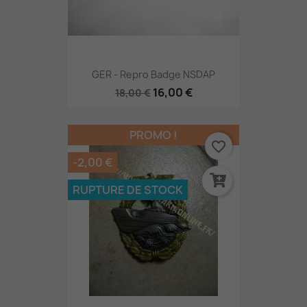
GER - Repro Badge NSDAP
16,00 €
18,00 €
PROMO !
favorite_border
-2,00 €
RUPTURE DE STOCK