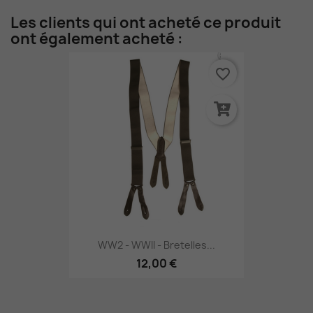
Les clients qui ont acheté ce produit
ont également acheté :
favorite_border
WW2 - WWII - Bretelles...
12,00 €