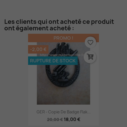
Les clients qui ont acheté ce produit
ont également acheté :
PROMO !
favorite_border
-2,00 €
RUPTURE DE STOCK
GER - Copie De Badge Flak...
18,00 €
20,00 €