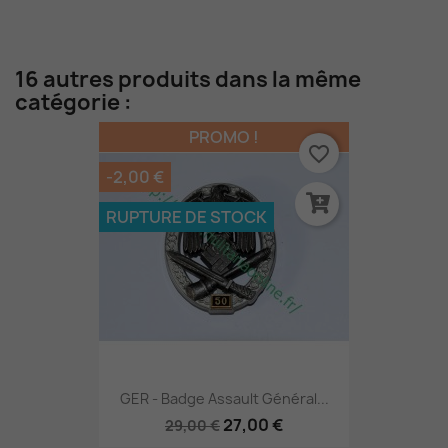
16 autres produits dans la même
catégorie :
PROMO !
favorite_border
-2,00 €
RUPTURE DE STOCK
GER - Badge Assault Général...
27,00 €
29,00 €