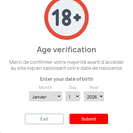
GER - Badge Panzer 25 -...
27,00 €
29,00 €
favorite_border
Age verification
Merci de confirmer votre majorité avant d'accéder
au site svp en saisissant votre date de naissance
Enter your date of birth
Month
Day
Year
Au Choix - GER - Repro De...
18,00 €
Exit
Submit