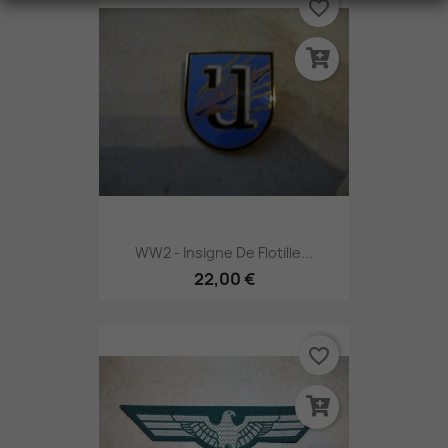
favorite_border
WW2 - Insigne De Flotille...
22,00 €
favorite_border