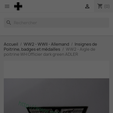
shopping_cart


(0)
search
Accueil
WW2 - WWII - Allemand
Insignes de
Poitrine, badges et médailles
WW2 - Aigle de
poitrine WH Officier dark green ADLER