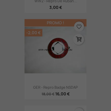
WW2 - Repro De Ruban...
3,00 €
PROMO !
favorite_border
-2,00 €
GER - Repro Badge NSDAP
16,00 €
18,00 €