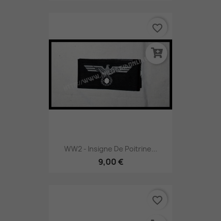
favorite_border
WW2 - Insigne De Poitrine...
9,00 €
favorite_border