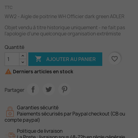
TTC
WW2 - Aigle de poitrine WH Officier dark green ADLER
Objet vendu à titre historique uniquement - ne fait pas
l'apologie d'une quelconque organisation extrémiste
Quantité

favorite_border
AJOUTER AU PANIER

Derniers articles en stock
Partager
Garanties sécurité
Paiements sécurisés par Paypal checkout (CB ou
compte paypal)
Politique de livraison
La Poste : livraison sous 48-72h en règle générale.