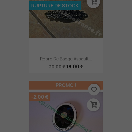
RUPTURE DE STOCK
Repro De Badge Assault...
18,00 €
20,00 €
PROMO !
favorite_border
-2,00 €