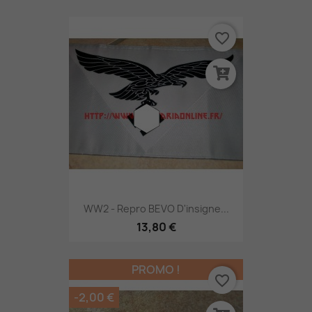
favorite_border
WW2 - Repro BEVO D'insigne...
13,80 €
PROMO !
favorite_border
-2,00 €