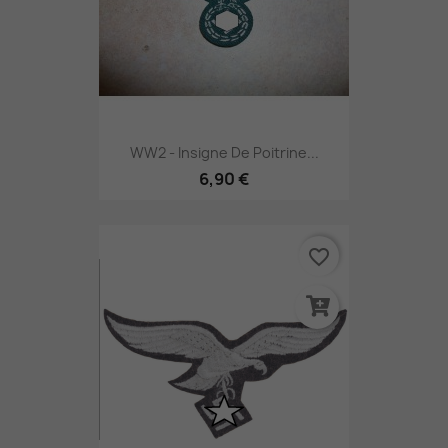
WW2 - Insigne De Poitrine...
6,90 €
favorite_border