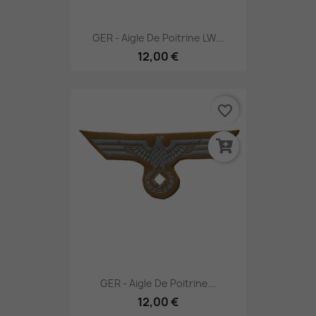
GER - Aigle De Poitrine LW...
12,00 €
favorite_border
GER - Aigle De Poitrine...
12,00 €