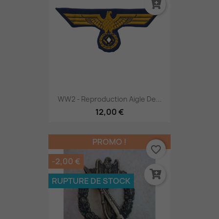
WW2 - Reproduction Aigle De...
12,00 €
PROMO !
favorite_border
-2,00 €
RUPTURE DE STOCK